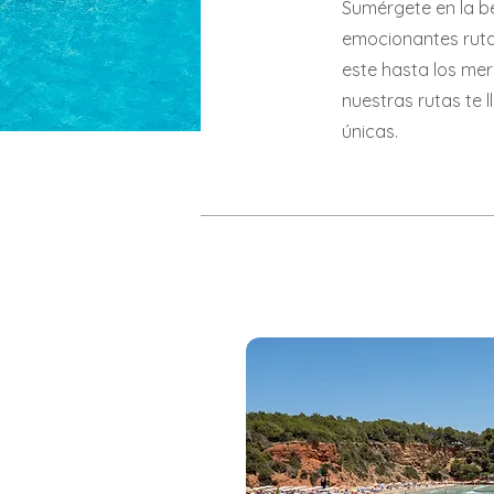
Sumérgete en la be
emocionantes ruta
este hasta los mer
nuestras rutas te 
únicas.