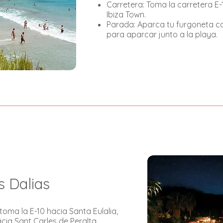
Carretera: Toma la carretera E-
Ibiza Town.
Parada: Aparca tu furgoneta c
para aparcar junto a la playa.
s Dalias
toma la E-10 hacia Santa Eulalia,
acia Sant Carles de Peralta.