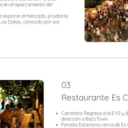
a en el aparcamiento del
e explorar el mercado, prueba la
 Las Dalias, conocido por sus
03
Restaurante Es C
Carretera: Regresa a la E-10 y d
dirección a Ibiza Town.
Parada: Estaciona cerca de Es C